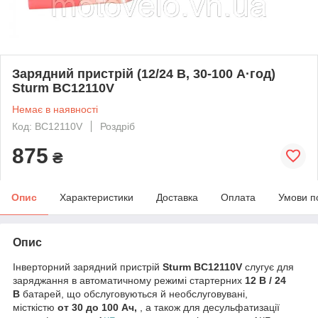
Зарядний пристрій (12/24 В, 30-100 А·год)
Sturm BC12110V
Немає в наявності
Код: BC12110V
Роздріб
875
₴
Опис
Характеристики
Доставка
Оплата
Умови п
Опис
Інверторний зарядний пристрій
Sturm BC12110V
слугує для
заряджання в автоматичному режимі стартерних
12 В / 24
В
батарей, що обслуговуються й необслуговувані,
місткістю
от 30 до 100 Ач,
, а також для десульфатизації