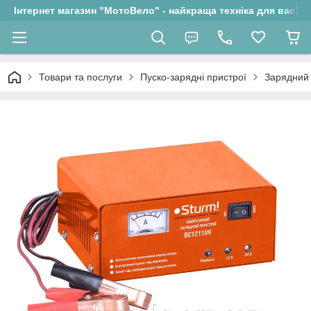
Інтернет магазин "МотоВело" - найкраща техніка для вас!
Товари та послуги
Пуско-зарядні пристрої
Зарядний 