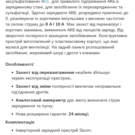
засульфатованих А
КБ,
для тривалого підтримання АКБ в
зарядженому стані, для запобігання їх перезарядженню та
сульфатації. Здатно заряджати АКБ, розряджені практично до
0, реанімуючи їх короткими імпульсами з високою частотою
та силою струму до
8 A / 10 A
. Має захист від перенапруг і
коротких замикань, вимкнення АКБ від ланцюгів заряду. Від
зворотної полярності захищене запобіжником. Конструктивно
пристрій виготовлений у пластмасовому корпусі, що має
жалюзі для вентиляції. На задній панелі розташований
запобіжник, мережевий шнур і дроти з клемами.
Особливості:
Захист від перевантаження
неабияк збільшує
термін експлуатації пристрою;
Захист від зміни
полярності виключає неправильне
під'єднання дротів;
Аналоговий амперметр
дає змогу визначати струм
заряджання та пуску;
Нова розширена гарантія:
24 місяці;
Комплектація
Інверторний зарядний пристрій Sturm;