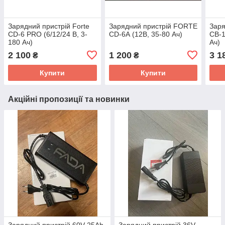
Зарядний пристрій Forte
Зарядний пристрій FORTE
Заря
CD-6 PRO (6/12/24 В, 3-
CD-6А (12В, 35-80 Ач)
CB-1
180 Ач)
Aч)
2 100
1 200
3 1
₴
₴
Купити
Купити
Акційні пропозиції та новинки
Зарядний пристрій 60V 25Ah
Зарядний пристрій 36V