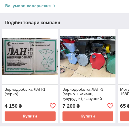
Всі умови повернення
Подібні товари компанії
Зернодробілка ЛАН-1
Зернодробілка ЛАН-3
Моту
(зерно)
(зерно + качанці
168
кукурудзи), чавунний
двигун
4 150
7 200
65
₴
₴
₴
Купити
Купити