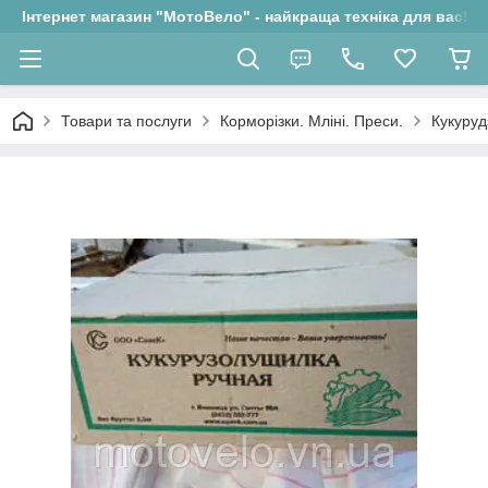
Інтернет магазин "МотоВело" - найкраща техніка для вас!
Товари та послуги
Корморізки. Мліні. Преси.
Кукуруд