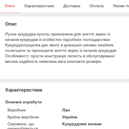
Опис
Характеристики
Доставка
Оплата
Умови п
Опис
Ручна кукурудза-кухоль призначена для зняття зерен із
качанів кукурудзи в особистих підсобних господарствах.
Кукурудзолущилка дає змогу в домашніх умовах неабияк
полегшити та прискорити зняття зерен із качанів кукурудзи.
Особливості: проста конструкція легкість в обслуговуванні
висока надійність невелика вага компактні розміри.
Характеристики
Основні атрибути
Виробник
Лан
Країна виробник
Україна
Сировина, що
Кукурудзяні качани
переробляється