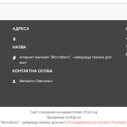
вулиця Соборна, 53, Тростянець, Україна
Інтернет магазин "МотоВело" - найкраща техніка для
вас!
Михайло Левченко
Сайт створений на маркетплейсі
Prom.ua
Продавець на Bigl.ua
Інтернет магазин "МотоВело" - найкраща техніка для вас! |
Поскаржитися на контент
|
Політика