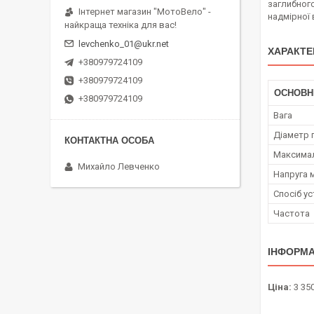
заглибного
Інтернет магазин "МотоВело" -
надмірної 
найкраща техніка для вас!
levchenko_01@ukr.net
ХАРАКТЕ
+380979724109
+380979724109
ОСНОВН
+380979724109
Вага
Діаметр 
Максимал
Михайло Левченко
Напруга 
Спосіб у
Частота
ІНФОРМА
Ціна:
3 350