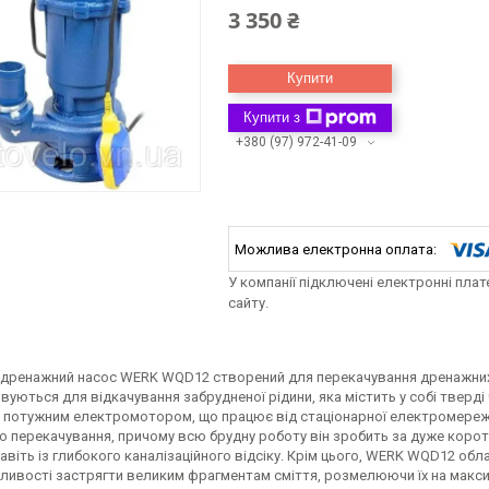
3 350 ₴
Купити
Купити з
+380 (97) 972-41-09
У компанії підключені електронні пла
сайту.
 дренажний насос WERK WQD12 створений для перекачування дренажних, 
уються для відкачування забрудненої рідини, яка містить у собі тверд
 потужним електромотором, що працює від стаціонарної електромереж
 перекачування, причому всю брудну роботу він зробить за дуже коротк
авіть із глибокого каналізаційного відсіку. Крім цього, WERK WQD12 об
ливості застрягти великим фрагментам сміття, розмелюючи їх на макси