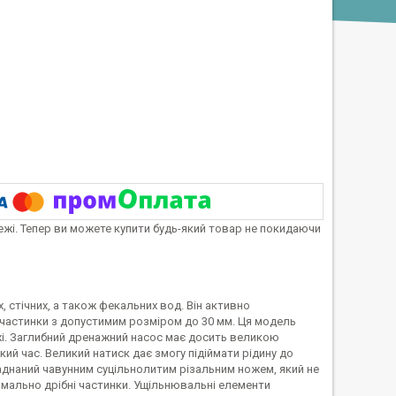
тежі. Тепер ви можете купити будь-який товар не покидаючи
стічних, а також фекальних вод. Він активно
і частинки з допустимим розміром до 30 мм. Ця модель
і. Заглибний дренажний насос має досить великою
ий час. Великий натиск дає змогу підіймати рідину до
ладнаний чавунним суцільнолитим різальним ножем, який не
мально дрібні частинки. Ущільнювальні елементи