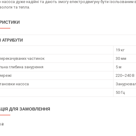
 насоса дуже надійні та дають змогу електродвигуну бути ізольованим 
вологи та тепла.
РИСТИКИ
І АТРИБУТИ
19 кг
перекачуваних частинок
30 мм
ьна глибина занурення
5 м
мережі
220~240 В
становки насоса
Занурюва
50 Гц
ЦІЯ ДЛЯ ЗАМОВЛЕННЯ
 ₴