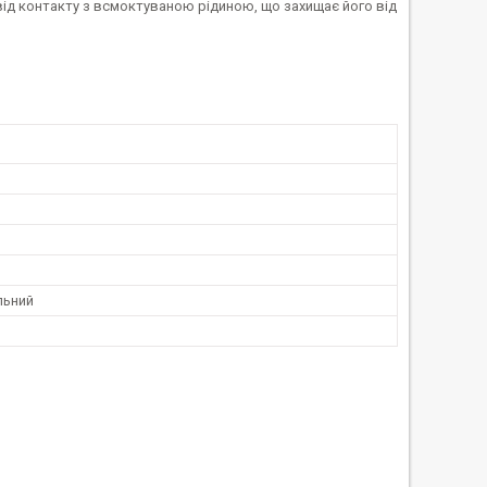
від контакту з всмоктуваною рідиною, що захищає його від
льний