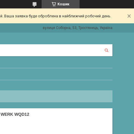
Кошик
ий. Ваша заявка буде оброблена в найближчий робочий день.
вулиця Соборна, 53, Тростянець, Україна
 WERK WQD12