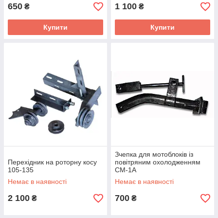
650
1 100
₴
₴
Купити
Купити
Зчепка для мотоблоків із
Перехідник на роторну косу
повітряним охолодженням
105-135
СМ-1А
Немає в наявності
Немає в наявності
2 100
700
₴
₴