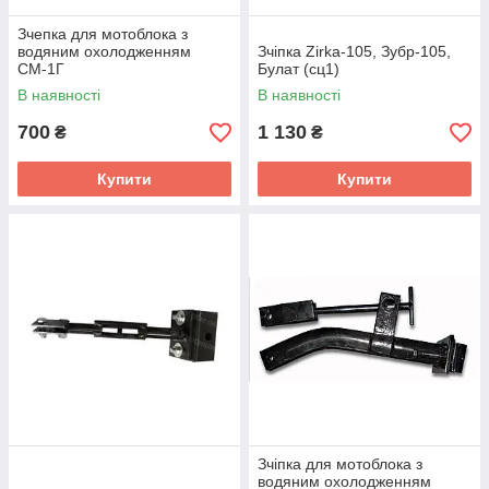
Зчепка для мотоблока з
водяним охолодженням
Зчіпка Zirka-105, Зубр-105,
СМ-1Г
Булат (сц1)
В наявності
В наявності
700
1 130
₴
₴
Купити
Купити
Зчіпка для мотоблока з
водяним охолодженням