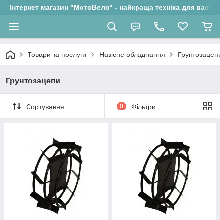
Інтернет магазин "МотоВело" - найкраща техніка для вас!
Товари та послуги
Навісне обладнання
Грунтозацеп
Грунтозацепи
Сортування
0
Фільтри