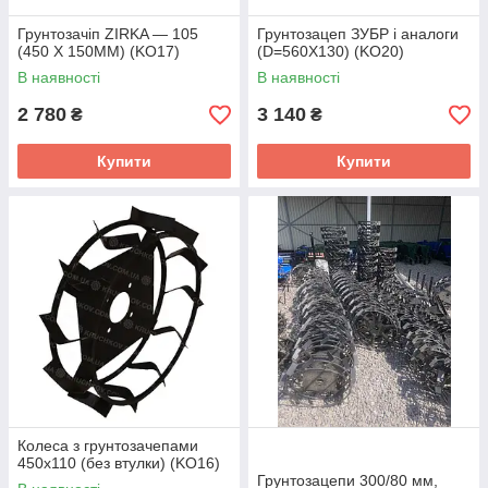
Грунтозачіп ZIRKA — 105
Грунтозацеп ЗУБР і аналоги
(450 X 150ММ) (KO17)
(D=560X130) (KO20)
В наявності
В наявності
2 780
3 140
₴
₴
Купити
Купити
Колеса з грунтозачепами
450х110 (без втулки) (KO16)
Грунтозацепи 300/80 мм,