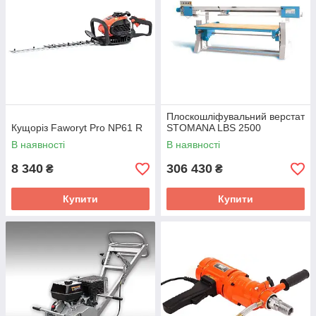
Плоскошліфувальний верстат
Кущоріз Faworyt Pro NP61 R
STOMANA LBS 2500
В наявності
В наявності
8 340
306 430
₴
₴
Купити
Купити