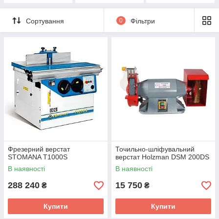
Сортування
0
Фільтри
Фрезерний верстат
Точильно-шліфувальний
STOMANA T1000S
верстат Holzman DSM 200DS
В наявності
В наявності
288 240
15 750
₴
₴
Купити
Купити