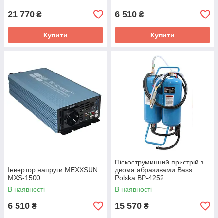
21 770
6 510
₴
₴
Купити
Купити
Піскоструминний пристрій з
Інвертор напруги MEXXSUN
двома абразивами Bass
MXS-1500
Polska BP-4252
В наявності
В наявності
6 510
15 570
₴
₴