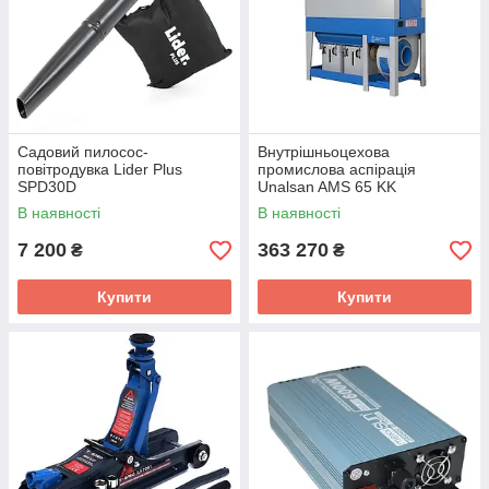
Садовий пилосос-
Внутрішньоцехова
повітродувка Lider Plus
промислова аспірація
SPD30D
Unalsan AMS 65 KK
В наявності
В наявності
7 200
363 270
₴
₴
Купити
Купити