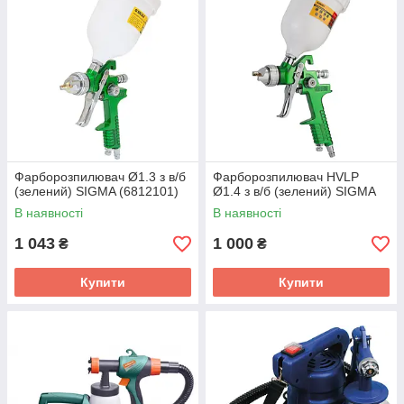
Фарборозпилювач Ø1.3 з в/б
Фарборозпилювач HVLP
(зелений) SIGMA (6812101)
Ø1.4 з в/б (зелений) SIGMA
В наявності
В наявності
1 043
1 000
₴
₴
Купити
Купити