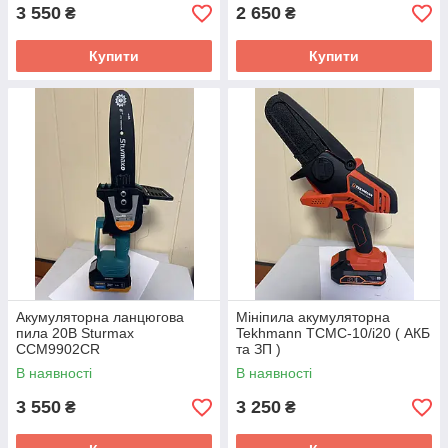
3 550
2 650
₴
₴
Купити
Купити
Акумуляторна ланцюгова
Мініпила акумуляторна
пила 20В Sturmax
Tekhmann TCMC-10/i20 ( АКБ
CCM9902CR
та ЗП )
В наявності
В наявності
3 550
3 250
₴
₴