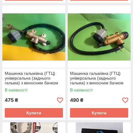
Машинка гальмівна (ГТЦ)
Машинка гальмівна (ГТЦ)
універсальна (заднього
універсальна (заднього
гальма) з виносним бачком
гальма) з виносним бачком
mod:7
mod:8
В наявності
В наявності
475
490
₴
₴
Купити
Купити