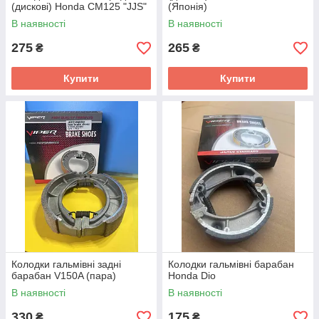
(дискові) Honda CM125 "JJS"
(Японія)
В наявності
В наявності
275
265
₴
₴
Купити
Купити
Колодки гальмівні задні
Колодки гальмівні барабан
барабан V150A (пара)
Honda Dio
В наявності
В наявності
330
175
₴
₴