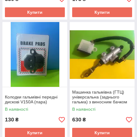
Купити
Купити
Машинка гальмівна (ГТЦ)
Колодки гальмівні передні
універсальна (заднього
дискові V150A (пара)
гальма) з виносним бачком
mod:6
В наявності
В наявності
130
630
₴
₴
Купити
Купити