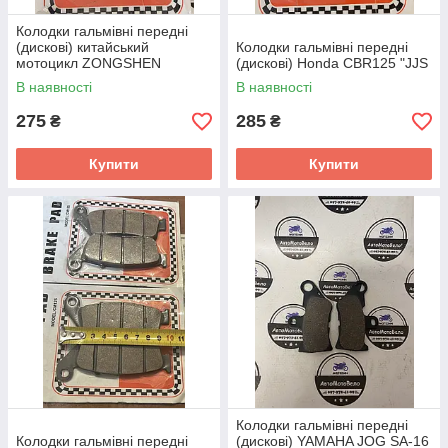
Колодки гальмівні передні
(дискові) китайський
Колодки гальмівні передні
мотоцикл ZONGSHEN
(дискові) Honda CBR125 "JJS
СВТ-125/150
В наявності
В наявності
275
285
₴
₴
Купити
Купити
Колодки гальмівні передні
Колодки гальмівні передні
(дискові) YAMAHA JOG SA-16