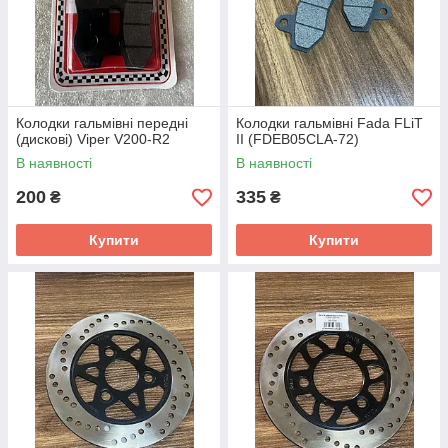
Колодки гальмівні передні
Колодки гальмівні Fada FLiT
(дискові) Viper V200-R2
II (FDEB05СLA-72)
В наявності
В наявності
200
335
₴
₴
Купити
Купити