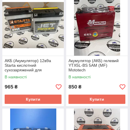
АКБ (Акумулятор) 12в9а
Акумулятор (АКБ) гелевий
Starta кислотний
YTX5L-BS 5АМ (MF)
сухозаряжений для
Mototech
мотоцикла МТ/ІЖ плоска
В наявності
В наявності
клема
965
850
₴
₴
Купити
Купити