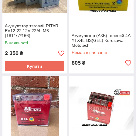
Акумулятор тяговий RITAR
EV12-22 12V 22Ah M6
(181*77*166)
Акумулятор (АКБ) гелевий 4А
YTX4L-BS(GEL) Kurosawa
В наявності
Mototech
2 350
Немає в наявності
₴
805
₴
Купити