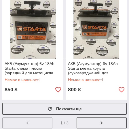
АКБ (Акумулятор) 6v 18Ah
АКБ (Акумулятор) 6v 18Ah
Starta клема плоска
Starta клема кругла
(зарядний для мотоцикла
(сухозаряджений для
МТ/ІЖ)
мотоцикла МТ/ІЖ)
Немає в наявності
Немає в наявності
850
800
₴
₴
Показати ще
1
/ 3