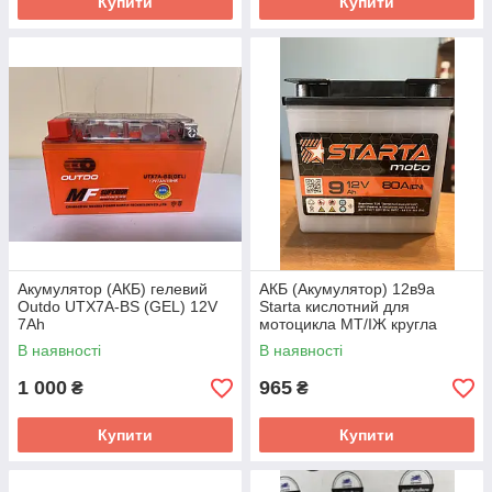
Купити
Купити
Акумулятор (АКБ) гелевий
АКБ (Акумулятор) 12в9а
Outdo UTX7A-BS (GEL) 12V
Starta кислотний для
7Ah
мотоцикла МТ/ІЖ кругла
клема
В наявності
В наявності
1 000
965
₴
₴
Купити
Купити