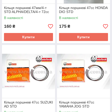
Кільця поршневі 47мм/4-т
Кільця поршневі 47сс HONDA
STD ALPHA/DELTA/4-т 72сс
DIO STD
В наявності
В наявності
160
175
₴
₴
Купити
Купити
Кільця поршневі 47сс SUZUKI
Кільця поршневі 47сс
AD STD
YAMAHA JOG STD